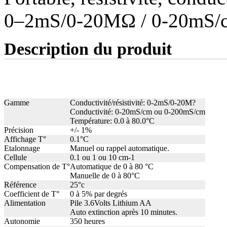
0–2mS/0-20MΩ / 0-20mS/c
Description du produit
Gamme
Conductivité/résistivité: 0-2mS/0-20M?
Conductivité: 0-20mS/cm ou 0-200mS/cm
Température: 0.0 à 80.0°C
Précision
+/- 1%
Affichage T°
0.1°C
Etalonnage
Manuel ou rappel automatique.
Cellule
0.1 ou 1 ou 10 cm-1
Compensation de T°
Automatique de 0 à 80 °C
Manuelle de 0 à 80°C
Référence
25°c
Coefficient de T°
0 à 5% par degrés
Alimentation
Pile 3.6Volts Lithium AA
Auto extinction après 10 minutes.
Autonomie
350 heures