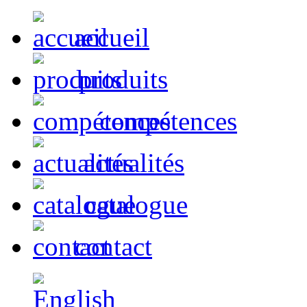
accueil
produits
compétences
actualités
catalogue
contact