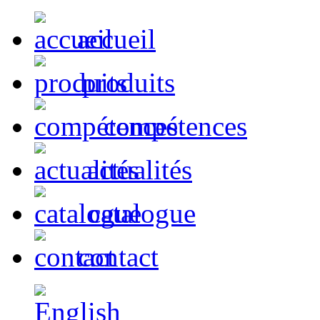
accueil
produits
compétences
actualités
catalogue
contact