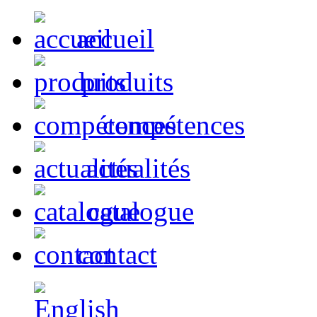
accueil
produits
compétences
actualités
catalogue
contact