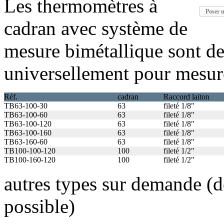
Les thermomètres à
Poser u
cadran avec système de
mesure bimétallique sont de
universellement pour mesure
Réf.
cadran
Raccord laiton
TB63-100-30
63
fileté 1/8"
TB63-100-60
63
fileté 1/8"
TB63-100-120
63
fileté 1/8"
TB63-100-160
63
fileté 1/8"
TB63-160-60
63
fileté 1/8"
TB100-100-120
100
fileté 1/2"
TB100-160-120
100
fileté 1/2"
autres types sur demande (d
possible)