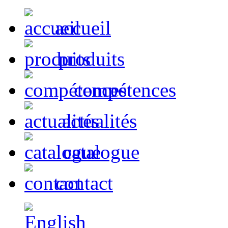
accueil
produits
compétences
actualités
catalogue
contact