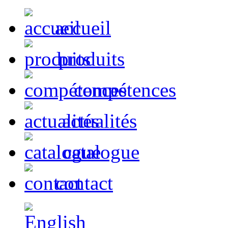
accueil
produits
compétences
actualités
catalogue
contact