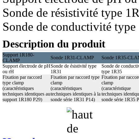
Sonde de résistivité type 1
Sonde de conductivité typ
Description du produit
Support 1R180-
Sonde 1R31-CLAMP
Sonde 1R35-CL
CLAMP
Support électrode de pH
Sonde de ésistivité type
Sonde de conductiv
ou rH
1R31
type 1R35
Fixation par raccord
Fixation par raccord type
Fixation par raccor
type clamp
clamp
clamp
(caractéristiques
(caractéristiques
(caractéristique
techniques identiques au
techniques identiques à la
techniques identiqu
support 1R180 P29)
sonde série 1R31 P14)
sonde série 1R35 