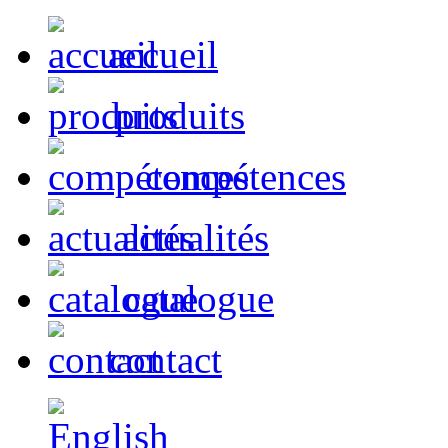
accueil
produits
compétences
actualités
catalogue
contact