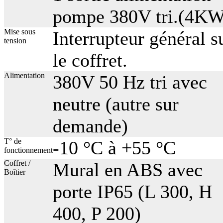
pompe 380V tri.(4KW
Mise sous
Interrupteur général s
tension
le coffret.
Alimentation
380V 50 Hz tri avec
neutre (autre sur
demande)
T° de
-10 °C à +55 °C
fonctionnement
Coffret /
Mural en ABS avec
Boîtier
porte IP65 (L 300, H
400, P 200)